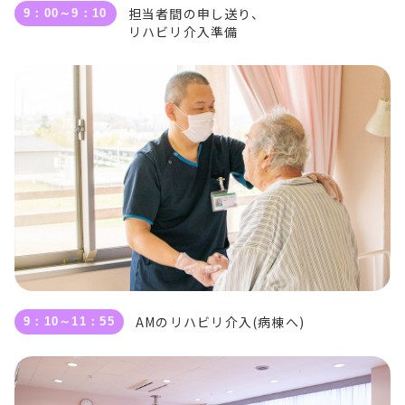
担当者間の申し送り、
9：00～9：10
リハビリ介入準備
AMのリハビリ介入(病棟へ)
9：10～11：55