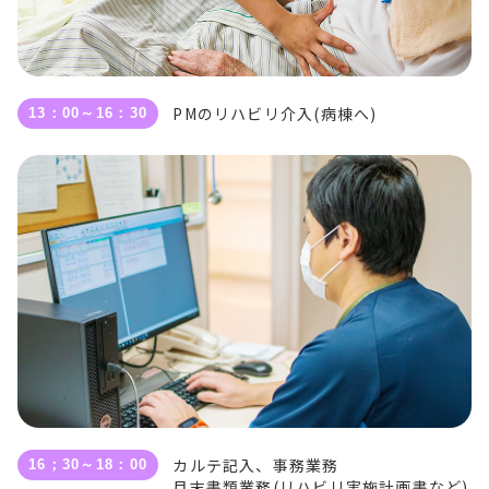
PMのリハビリ介入(病棟へ)
13：00～16：30
カルテ記入、事務業務
16；30～18：00
月末書類業務(リハビリ実施計画書など)