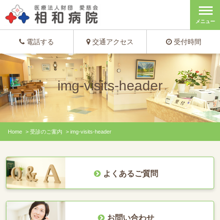
メニュー
電話する
交通アクセス
受付時間
img-visits-header
Home
>
受診のご案内
>
img-visits-header
よくあるご質問
お問い合わせ