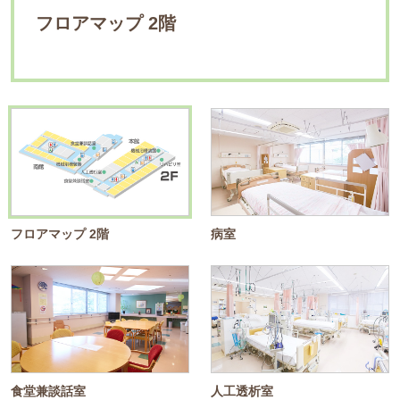
フロアマップ 2階
病室
食堂兼談話室
人工透析室
リハビリ室
機械浴室(各階)
フロアマップ 2階
病室
食堂兼談話室
人工透析室