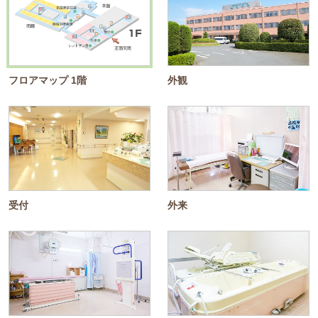
フロアマップ 1階
外観
受付
外来