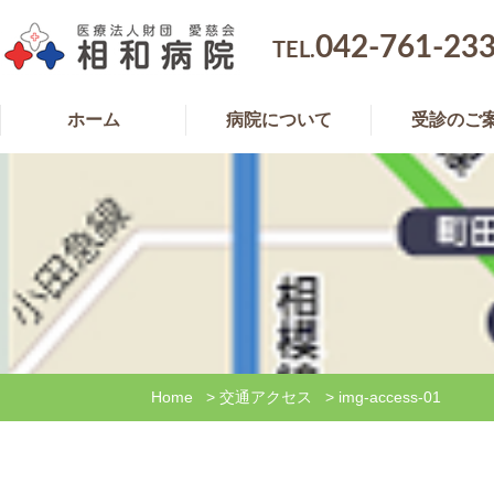
042-761-23
TEL.
ホーム
病院について
受診のご
Home
>
交通アクセス
>
img-access-01