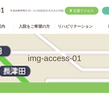
31
交通アクセス

外来診療時間/9:30～11:00(休診日/月火水土日祝)
案内
入院をご希望の方
リハビリテーション
img-access-01