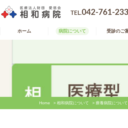
042-761-23
TEL.
ホーム
病院について
受診のご
Home
>
相和病院について
>
療養病院について