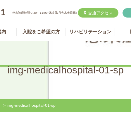
31
交通アクセス

外来診療時間/9:30～11:00(休診日/月火水土日祝)
案内
入院をご希望の方
リハビリテーション
img-medicalhospital-01-sp
>
img-medicalhospital-01-sp